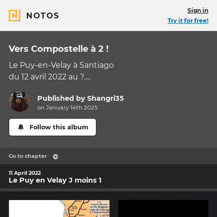
Sign in
NOTOS
Try it for free!
Vers Compostelle à 2 !
Le Puy-en-Velay à Santiago
du 12 avril 2022 au ?….
Published by
Shangri35
on January 14th 2025
Follow this album
Go to chapter
11 April 2022
Le Puy en Velay J moins 1