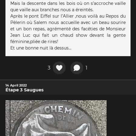
Mais la descente dans les bois où on s’accroche vaille
que vaille aux branches nous a éreintés.
Après le pont Eiffel sur l’Allier ,nous voilà au Repos du
Pèlerin où Salem nous accueille avec un beau sourire
et un bon repas, agrémenté des facéties de Monsieur
Jean Luc qui fait un chaud show devant la gente
féminine,pliée de rires!
Et une bonne nuit là dessus…
3
1
14 April 2022
Étape 3 Saugues