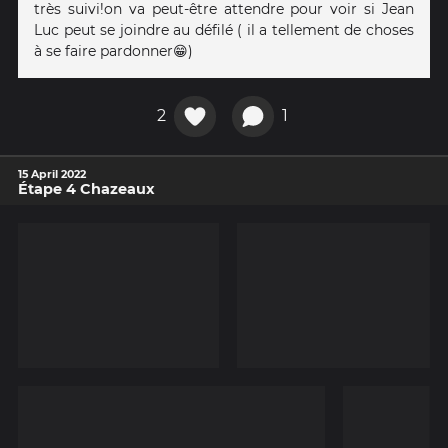
très suivi!on va peut-être attendre pour voir si Jean
Luc peut se joindre au défilé ( il a tellement de choses
à se faire pardonner😁)
2
1
15 April 2022
Étape 4 Chazeaux