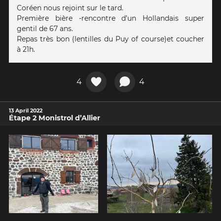
Coréen nous rejoint sur le tard.
Première bière -rencontre d’un Hollandais super
gentil de 67 ans.
Repas très bon (lentilles du Puy of course)et coucher
à 21h.
4
4
13 April 2022
Étape 2 Monistrol d’Allier