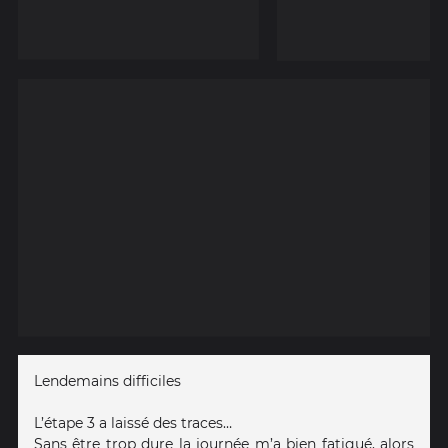
Lendemains difficiles
L’étape 3 a laissé des traces…
Sans être trop dure la journée m’a bien fatigué, alors