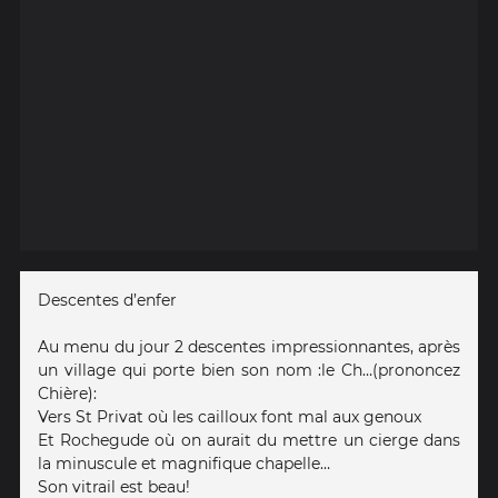
Descentes d’enfer
Au menu du jour 2 descentes impressionnantes, après
un village qui porte bien son nom :le Ch…(prononcez
Chière):
Vers St Privat où les cailloux font mal aux genoux
Et Rochegude où on aurait du mettre un cierge dans
la minuscule et magnifique chapelle…
Son vitrail est beau!