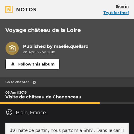
Sign in
NOTOS
Try it for free!
Voyage château de la Loire
Published by
maelie.quellard
on April 22nd 2018
Follow this album
Go to chapter
06 April 2018
Visite de château de Chenonceau
Blain, France
J'ai hâte de partir , nous partons à 6h17 . Dans le car il