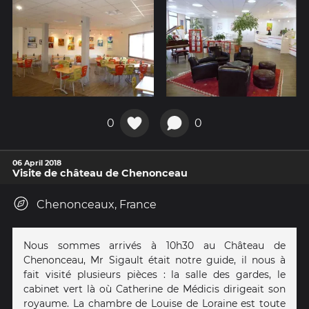
0
0
06 April 2018
Visite de château de Chenonceau
Chenonceaux, France
Nous sommes arrivés à 10h30 au Château de
Chenonceau, Mr Sigault était notre guide, il nous à
fait visité plusieurs pièces : la salle des gardes, le
cabinet vert là où Catherine de Médicis dirigeait son
royaume. La chambre de Louise de Loraine est toute