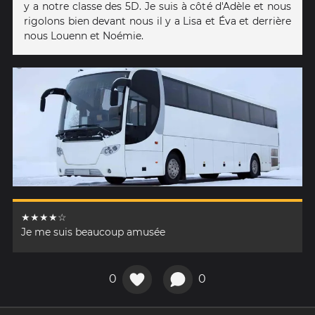
y a notre classe des 5D. Je suis à côté d'Adèle et nous
rigolons bien devant nous il y a Lisa et Éva et derrière
nous Louenn et Noémie.
★★★★☆
Je me suis beaucoup amusée
0
0