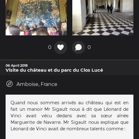
0
0
06 April 2018
Visite du château et du parc du Clos Lucé
Amboise, France
Quand nous sommes arrivés au château qui est en
fait un manoir Mr Sigault nous à dit que Léonard de
Vinci avait vécu dedans avec sa sœur aînée
Marguerite de Navarre. Mr Sigault nous explique que
Léonard de Vinci avait de nombreux talents comme :