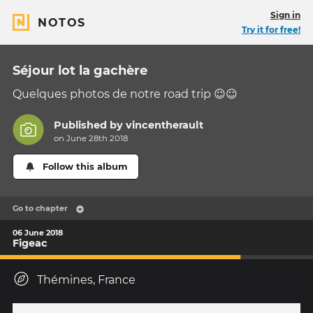
Sign in
NOTOS
Try it for free!
Séjour lot la gachère
Quelques photos de notre road trip ☺☺
Published by
vincentherault
on June 28th 2018
Follow this album
Go to chapter
06 June 2018
Figeac
Thémines, France