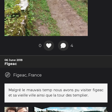
0
4
06 June 2018
Figeac
Figeac, France
Malgré le mauvais temp nous avons pu visiter figeac
et sa vieille ville ainsi que la tour des templier.