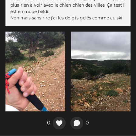
plus rien à voir avec le chien chien des villes. Ça test il
est en mode beldi.
Non mais sans rire j'ai les doigts gelés comme au ski
0
0