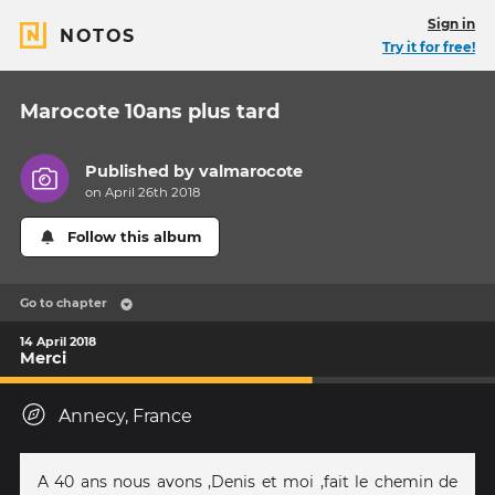
Sign in
NOTOS
Try it for free!
Marocote 10ans plus tard
Published by
valmarocote
on April 26th 2018
Follow this album
Go to chapter
14 April 2018
Merci
Annecy, France
A 40 ans nous avons ,Denis et moi ,fait le chemin de