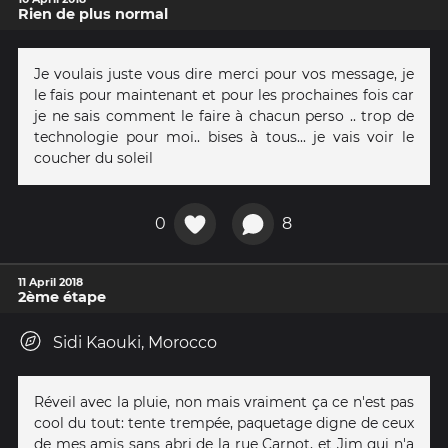
Rien de plus normal
Je voulais juste vous dire merci pour vos message, je
le fais pour maintenant et pour les prochaines fois car
je ne sais comment le faire à chacun perso .. trop de
technologie pour moi.. bises à tous... je vais voir le
coucher du soleil
0
8
11 April 2018
2ème étape
Sidi Kaouki, Morocco
Réveil avec la pluie, non mais vraiment ça ce n'est pas
cool du tout: tente trempée, paquetage digne de ceux
de mes amis sans abri de la rue Carnot, et Jim qui n'a