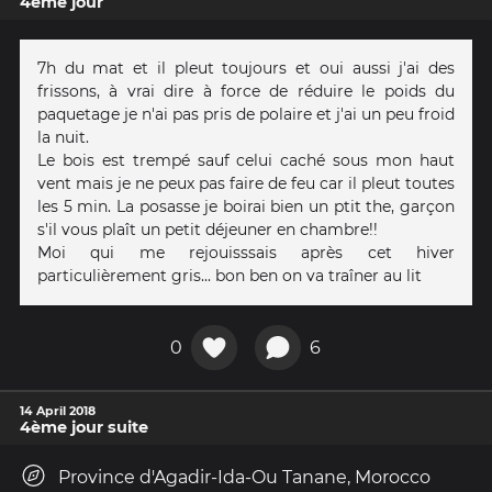
4ème jour
7h du mat et il pleut toujours et oui aussi j'ai des
frissons, à vrai dire à force de réduire le poids du
paquetage je n'ai pas pris de polaire et j'ai un peu froid
la nuit.
Le bois est trempé sauf celui caché sous mon haut
vent mais je ne peux pas faire de feu car il pleut toutes
les 5 min. La posasse je boirai bien un ptit the, garçon
s'il vous plaît un petit déjeuner en chambre!!
Moi qui me rejouisssais après cet hiver
particulièrement gris... bon ben on va traîner au lit
0
6
14 April 2018
4ème jour suite
Province d'Agadir-Ida-Ou Tanane, Morocco