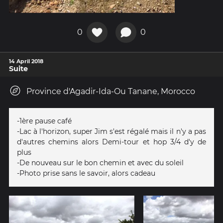
0
0
14 April 2018
Suite
Province d'Agadir-Ida-Ou Tanane, Morocco
-1ère pause café
-Lac à l'horizon, super Jim s'est régalé mais il n'y a pas
d'autres chemins alors Demi-tour et hop 3/4 d'y de
plus
-De nouveau sur le bon chemin et avec du soleil
-Photo prise sans le savoir, alors cadeau