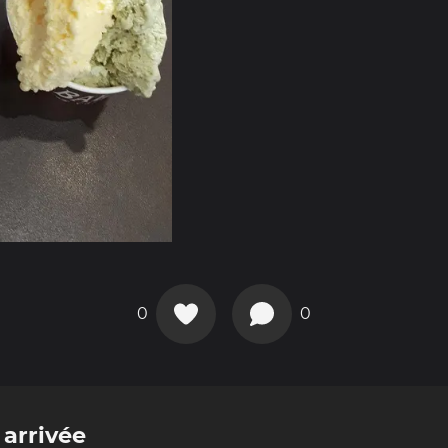
0
0
 arrivée