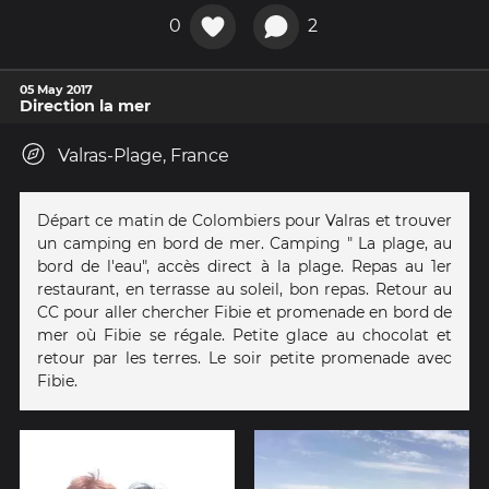
0
2
05 May 2017
Direction la mer
Valras-Plage, France
Départ ce matin de Colombiers pour Valras et trouver
un camping en bord de mer. Camping " La plage, au
bord de l'eau", accès direct à la plage. Repas au 1er
restaurant, en terrasse au soleil, bon repas. Retour au
CC pour aller chercher Fibie et promenade en bord de
mer où Fibie se régale. Petite glace au chocolat et
retour par les terres. Le soir petite promenade avec
Fibie.