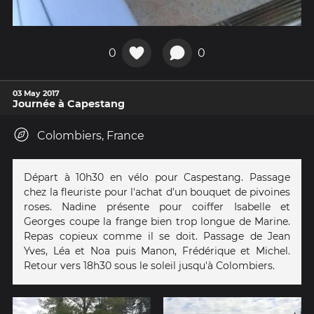
0
0
03 May 2017
Journée à Capestang
Colombiers, France
Départ à 10h30 en vélo pour Caspestang. Passage
chez la fleuriste pour l'achat d'un bouquet de pivoines
roses. Nadine présente pour coiffer Isabelle et
Georges coupe la frange bien trop longue de Marine.
Repas copieux comme il se doit. Passage de Jean
Yves, Léa et Noa puis Manon, Frédérique et Michel.
Retour vers 18h30 sous le soleil jusqu'à Colombiers.