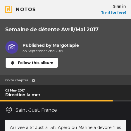
Sign in
NOTOS
Try it for free!
Semaine de détente Avril/Mai 2017
Published by
Margotlapie
on September 2nd 2019
Follow this album
Go to chapter
05 May 2017
Direction la mer
Saint-Just, France
Arrivée à St Just à 13h. Apéro où Marine a dévoré "Les