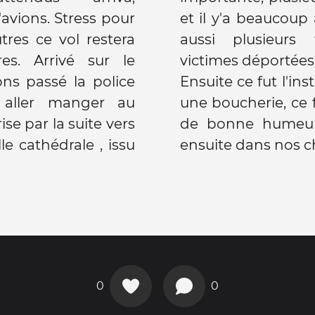
avions. Stress pour
et il y'a beaucoup 
tres ce vol restera
aussi plusieurs
s. Arrivé sur le
victimes déportées
ons passé la police
Ensuite ce fut l'ins
 aller manger au
une boucherie, ce f
se par la suite vers
de bonne humeur
le cathédrale , issu
ensuite dans nos 
0
0