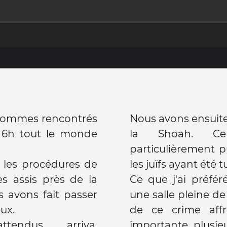
 sommes rencontrés
Nous avons ensuit
e 6h tout le monde
la Shoah. C
particulièrement p
 les procédures de
les juïfs ayant été t
s assis près de la
Ce que j'ai préfé
 avons fait passer
une salle pleine de
eux.
de ce crime affre
endus arriva,
importante, plusie