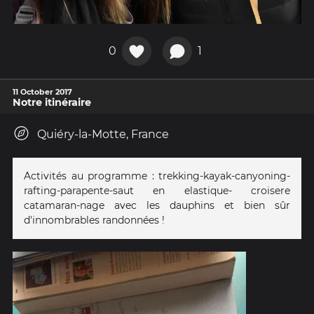
0
1
11 October 2017
Notre itinéraire
Quiéry-la-Motte, France
Activités au programme : trekking-kayak-canyoning-
rafting-parapente-saut en elastique- croisere
catamaran-nage avec les dauphins et bien sûr
d'innombrables randonnées !