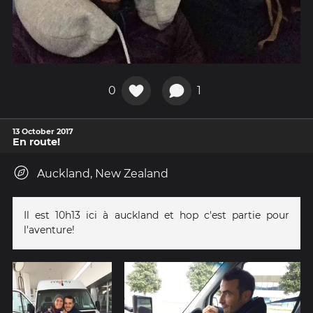
0
1
13 October 2017
En route!
Auckland, New Zealand
Il est 10h13 ici à auckland et hop c'est partie pour
l'aventure!