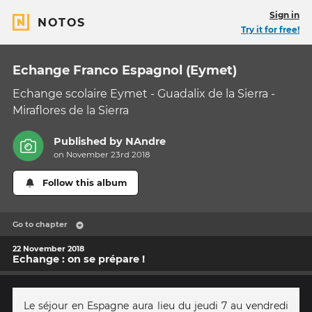
Sign in
NOTOS
Try it for free!
Echange Franco Espagnol (Eymet)
Echange scolaire Eymet - Guadalix de la Sierra -
Miraflores de la Sierra
Published by
NAndre
on November 23rd 2018
Follow this album
Go to chapter
22 November 2018
Echange : on se prépare !
Le séjour en Espagne aura lieu du jeudi 7 au vendredi