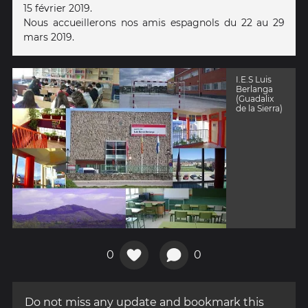
15 février 2019.
Nous accueillerons nos amis espagnols du 22 au 29
mars 2019.
I.E.S Luis
Berlanga
(Guadalix
de la Sierra)
0
0
Do not miss any update and bookmark this