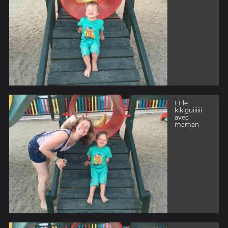
Et le
kikiguiiiiii
avec
maman