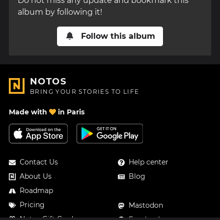
Do not miss any update and bookmark this
album by following it!
Follow this album
NOTOS
BRING YOUR STORIES TO LIFE
Made with
in Paris
Contact Us
Help center
About Us
Blog
Roadmap
Pricing
Mastodon
Notos Gift Card
Facebook