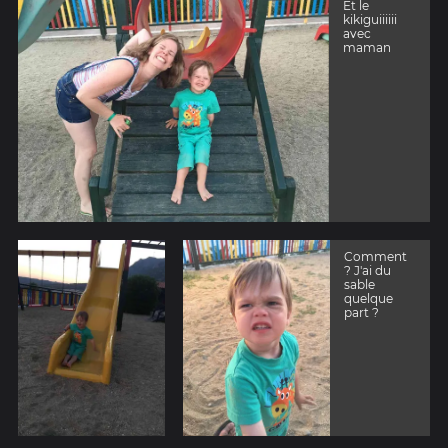
Et le
kikiguiiiiii
avec
maman
Comment
? J'ai du
sable
quelque
part ?