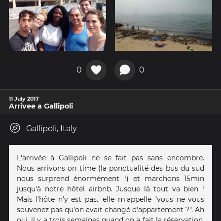
0
0
11 July 2017
Arrivee a Gallipoli
Gallipoli, Italy
L'arrivée à Gallipoli ne se fait pas sans encombre.
Nous arrivons on time (la ponctualité des bus du sud
nous surprend énormément !) et marchons 15min
jusqu'à notre hôtel airbnb. Jusque là tout va bien !
Mais l'hôte n'y est pas.. elle m'appelle "vous ne vous
souvenez pas qu'on avait changé d'appartement ?". Ah
oui, il y a trois semaines quand on a fait la réservation.