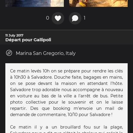
0
1
11 July 2017
Départ pour Gallipoli
Marina San Gregorio, Italy
Ce matin levés 10h on se prépare pour rendre les clés
à 10h30 à Salvadore. Douche faite, bagages en mains,
on se pose devant la maison en attendant l'hôte.
Salvadore trop adorable nous accompagne à nouveau
en voiture au bas de la ville a l'arrêt de bus. Petite
photo collective pour le souvenir et on le laisse
repartir. Des que booking m'envoie un mail de
demande de commentaire, 10/10 pour Salvadore !
Ce matin il y a un brouillard fou sur la plage,