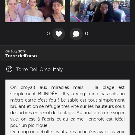
0
0
09 July 2017
Torre dell'orso
Torre Dell'Orso, Italy
On croyait aux miracles mais ... la plage est
simplement BLINDÉE ! Il y a vingt cinq parasols au
mètre carré c'est fou ! Le sable est tout simplement
brûlant et on se réfugie très vite sur les hauteurs sous
des arbres en recul de la plage. Au final on a une super
vue, on est à l'abris et au calme, l'endroit est idéal
pour un pic nique ;)
Du coup on déballe les affaires achetées avant d'avoir