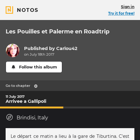
Sign in
NOTOS
Try it for free!
Les Pouilles et Palerme en Roadtrip
Published by
Carlou42
on July 18th 2017
Follow this album
Go to chapter
11 July 2017
Arrivee a Gallipoli
Brindisi, Italy
Le départ ce matin a lieu à la gare de Tiburtina. C'est