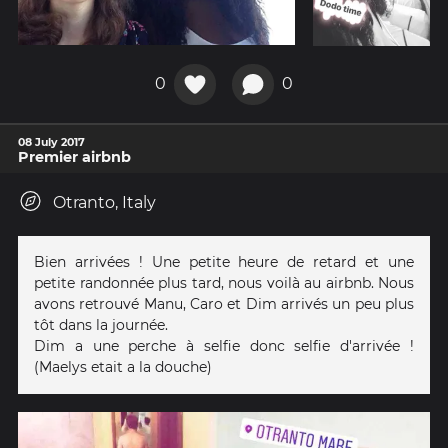
0
0
08 July 2017
Premier airbnb
Otranto, Italy
Bien arrivées ! Une petite heure de retard et une
petite randonnée plus tard, nous voilà au airbnb. Nous
avons retrouvé Manu, Caro et Dim arrivés un peu plus
tôt dans la journée.
Dim a une perche à selfie donc selfie d'arrivée !
(Maelys etait a la douche)