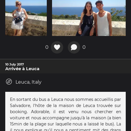
0
0
10 July 2017
Arrivée à Leuca
Leuca, Italy
En sortant du bus a Leuca nous sommes accueillis par
Salvadore, l'hôte de la maison de Leuca trouvée sur
booking. Adorable, il est venu nous chercher en
voiture et nous accompagne jusqu'à la maison (a bien
15min de la plage sur laquelle nous a laissé le bus). La
il nous explique qu'il nous a gentiment mit des draps