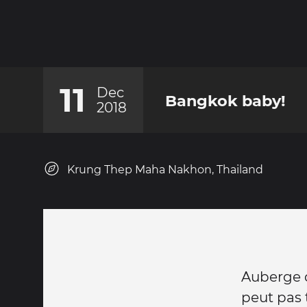
11
Dec
Bangkok baby!
2018
Krung Thep Maha Nakhon, Thailand
Auberge d
peut pas t