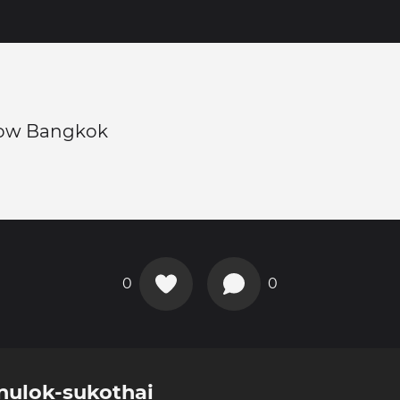
cow Bangkok
0
0
nulok-sukothai