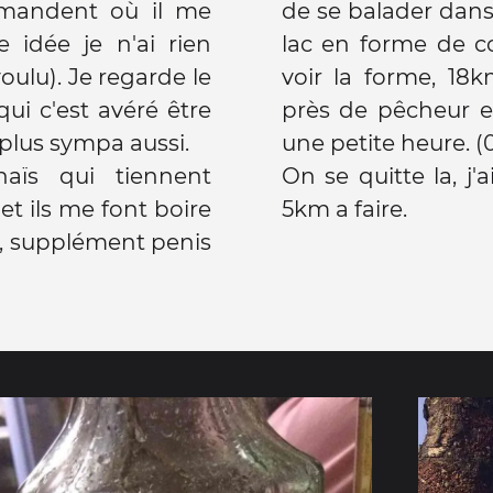
demandent où il me
de se balader dans 
 idée je n'ai rien
lac en forme de c
voulu). Je regarde le
voir la forme, 18k
ui c'est avéré être
près de pêcheur 
plus sympa aussi.
une petite heure. (
haïs qui tiennent
On se quitte la, j
et ils me font boire
5km a faire.
t, supplément penis