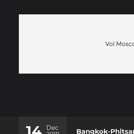
Vol Mos
14
Dec
Bangkok-Phitsa