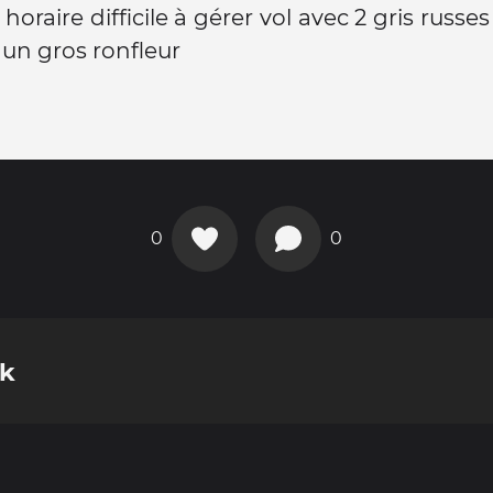
oraire difficile à gérer vol avec 2 gris russe
un gros ronfleur
0
0
k