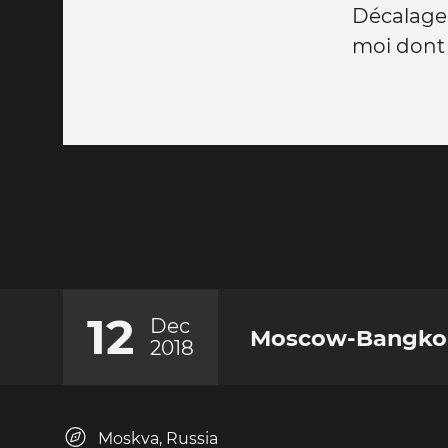
Décalage h
moi dont 
12
Dec
Moscow-Bangko
2018
Moskva, Russia