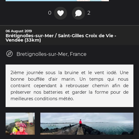
0
2
06 August 2019
Brétignolles-sur-Mer / Saint-Gilles Croix de Vie -
Vendée (33km)
Bretignolles-sur-Mer, France
2ième journée sous la bruine et le vent iodé. Une
bonne bouffée d'air marin. Un temps qui nous
contraint cependant à rebrousser chemin afin de
préserver nos batteries et garder la forme pour de
meilleures conditions météo.