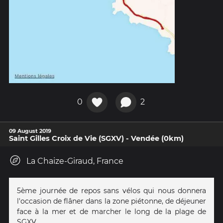
0
2
09 August 2019
Saint Gilles Croix de Vie (SGXV) - Vendée (0km)
La Chaize-Giraud, France
5ème journée de repos sans vélos qui nous donnera
l'occasion de flâner dans la zone piétonne, de déjeuner
face à la mer et de marcher le long de la plage de
SGXV.