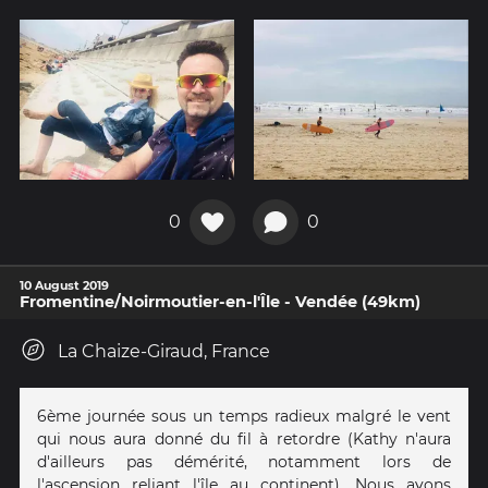
0
0
10 August 2019
Fromentine/Noirmoutier-en-l'Île - Vendée (49km)
La Chaize-Giraud, France
6ème journée sous un temps radieux malgré le vent
qui nous aura donné du fil à retordre (Kathy n'aura
d'ailleurs pas démérité, notamment lors de
l'ascension reliant l'île au continent). Nous avons