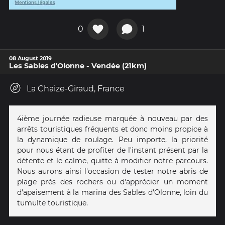
0
1
08 August 2019
Les Sables d'Olonne - Vendée (21km)
La Chaize-Giraud, France
4ième journée radieuse marquée à nouveau par des
arrêts touristiques fréquents et donc moins propice à
la dynamique de roulage. Peu importe, la priorité
pour nous étant de profiter de l'instant présent par la
détente et le calme, quitte à modifier notre parcours.
Nous aurons ainsi l'occasion de tester notre abris de
plage près des rochers ou d'apprécier un moment
d'apaisement à la marina des Sables d'Olonne, loin du
tumulte touristique.