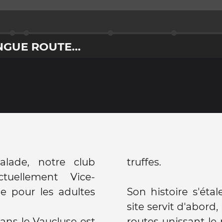
NGUE ROUTE...
lade, notre club
truffes.
tuellement Vice-
ie pour les adultes
Son histoire s'étal
site servit d'abord,
ans le Vaucluse est
routes unissant le 