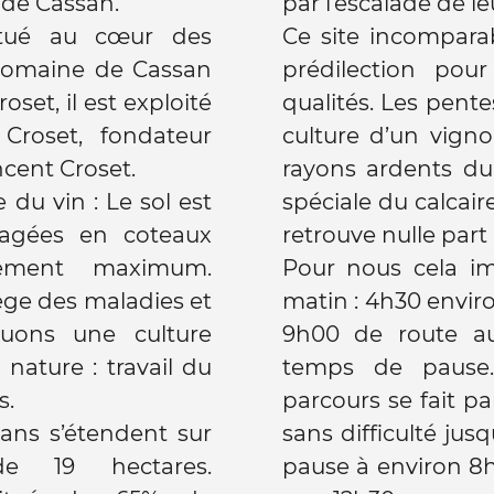
 de Cassan.
par l’escalade de l
tué au cœur des
Ce site incompara
prédilection pou
roset, il est exploité
qualités. Les pent
Croset, fondateur
culture d’un vign
ncent Croset.
rayons ardents du 
 du vin : Le sol est
spéciale du calcai
étagées en coteaux
retrouve nulle part 
llement maximum.
Pour nous cela im
ge des maladies et
matin : 4h30 envir
quons une culture
9h00 de route aux
nature : travail du
temps de pause.
s.
parcours se fait p
ans s’étendent sur
sans difficulté jus
de 19 hectares.
pause à environ 8h