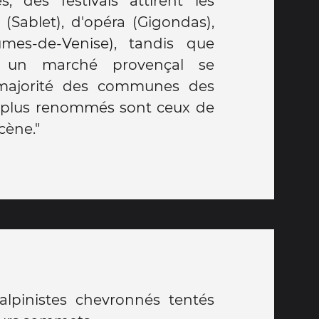
s, des festivals attirent les
 (Sablet), d'opéra (Gigondas),
mes-de-Venise), tandis que
 un marché provençal se
majorité des communes des
s plus renommés sont ceux de
cène."
lpinistes chevronnés tentés