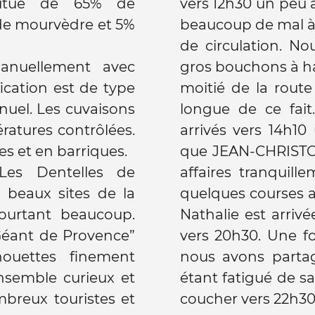
titué de 65% de
vers 12h30 un peu
de mourvèdre et 5%
beaucoup de mal à 
de circulation. N
anuellement avec
gros bouchons à h
fication est de type
moitié de la rout
nuel. Les cuvaisons
longue de ce fait. Malgré cela, nous som
ratures contrôlées.
arrivés vers 14h1
Le vieillissement se fait en cuves et en barriques.
que JEAN-CHRISTOP
Les Dentelles de
affaires tranquil
 beaux sites de la
quelques courses a
urtant beaucoup.
Nathalie est arrivé
Géant de Provence”
vers 20h30. Une fo
houettes finement
nous avons parta
nsemble curieux et
étant fatigué de s
mbreux touristes et
coucher vers 22h30