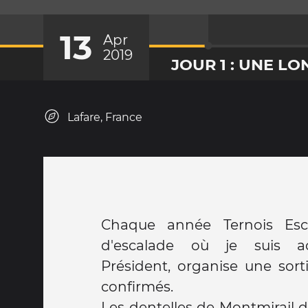
13
Apr
2019
JOUR 1 : UNE LO
Lafare, France
Chaque année Ternois Esca
d'escalade où je suis ac
Président, organise une sort
confirmés.
Les dentelles de Montmirail d