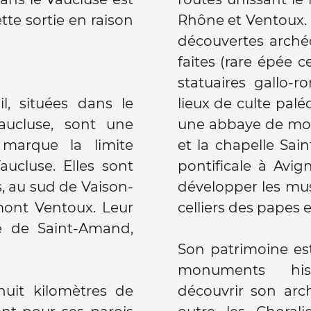
tte sortie en raison
Rhône et Ventoux.
découvertes arché
faites (rare épée c
statuaires gallo-r
l, situées dans le
lieux de culte palé
aucluse, sont une
une abbaye de mon
marque la limite
et la chapelle Sain
ucluse. Elles sont
pontificale à Avig
, au sud de Vaison-
développer les mus
mont Ventoux. Leur
celliers des papes 
te de Saint-Amand,
Son patrimoine est
monuments his
huit kilomètres de
découvrir son archi