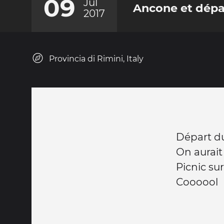
09
Jul
Ancone et dépar
2017
Provincia di Rimini, Italy
Départ du
On aurait 
Picnic sur
Coooool