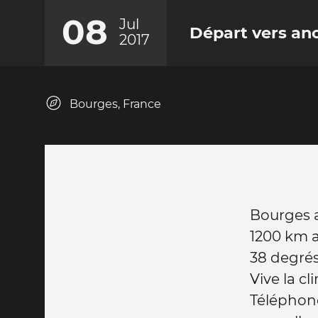
08
Jul
Départ vers an
2017
Bourges, France
Bourges 
1200 km 
38 degrés
Vive la cl
Téléphon