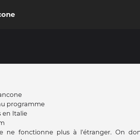
cone
ancone
au programme
 en Italie
im
e ne fonctionne plus à l'étranger. On do