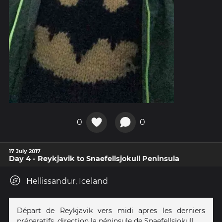
0
0
17 July 2017
Day 4 - Reykjavik to Snaefellsjokull Peninsula
Hellissandur, Iceland
Départ de Reykjavik vers midi apres les derniers
préparatifs, direction la péninsule de Snaefellsjokull.