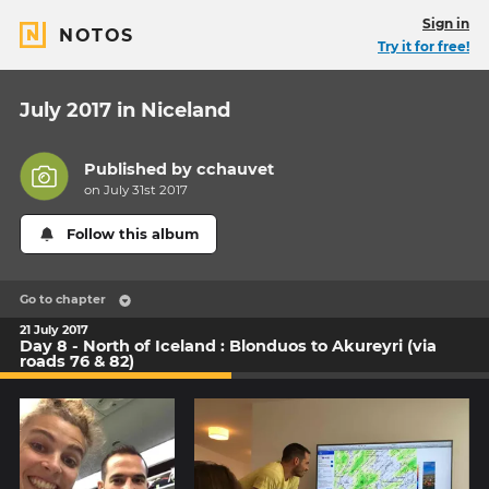
Sign in
NOTOS
Try it for free!
July 2017 in Niceland
Published by
cchauvet
on July 31st 2017
Follow this album
Go to chapter
21 July 2017
Day 8 - North of Iceland : Blonduos to Akureyri (via
roads 76 & 82)