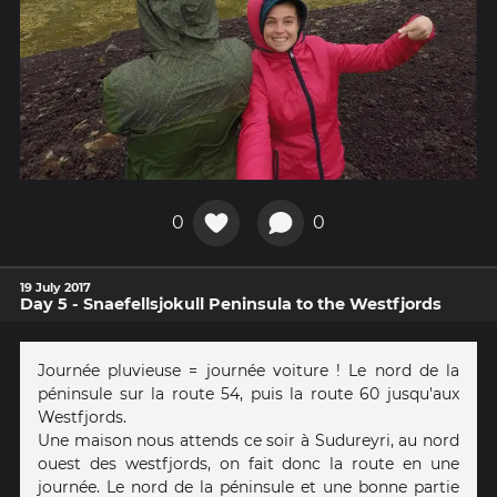
0
0
19 July 2017
Day 5 - Snaefellsjokull Peninsula to the Westfjords
Journée pluvieuse = journée voiture ! Le nord de la
péninsule sur la route 54, puis la route 60 jusqu'aux
Westfjords.
Une maison nous attends ce soir à Sudureyri, au nord
ouest des westfjords, on fait donc la route en une
journée. Le nord de la péninsule et une bonne partie