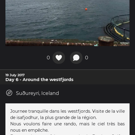
0
0
19 July 2017
Day 6 - Around the westfjords
Suðureyri, Iceland
Journee tranquille dans les westfjords. Visite de la ville
de isafjodhur, la plus grande de la région.
Nous voulons faire une rando, mais le ciel très bas
nous en empêche.