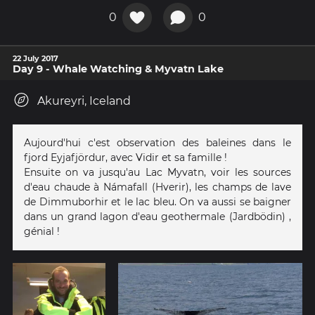
0
0
22 July 2017
Day 9 - Whale Watching & Myvatn Lake
Akureyri, Iceland
Aujourd'hui c'est observation des baleines dans le
fjord Eyjafjördur, avec Vidir et sa famille !
Ensuite on va jusqu'au Lac Myvatn, voir les sources
d'eau chaude à Námafall (Hverir), les champs de lave
de Dimmuborhir et le lac bleu. On va aussi se baigner
dans un grand lagon d'eau geothermale (Jardbödin) ,
génial !