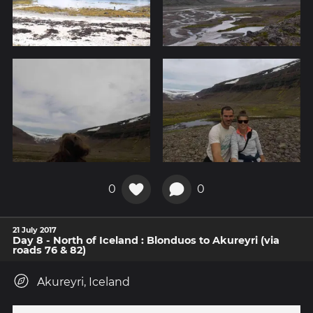
0
0
21 July 2017
Day 8 - North of Iceland : Blonduos to Akureyri (via
roads 76 & 82)
Akureyri, Iceland