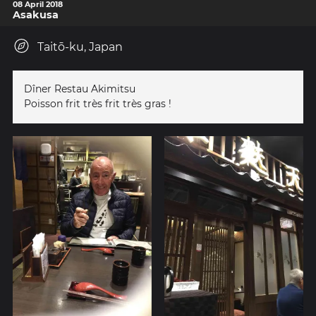
08 April 2018
Asakusa
Taitō-ku, Japan
Dîner Restau Akimitsu
Poisson frit très frit très gras !