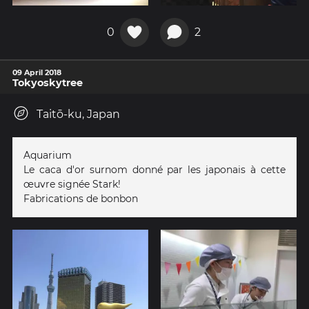
0
2
09 April 2018
Tokyoskytree
Taitō-ku, Japan
Aquarium
Le caca d'or surnom donné par les japonais à cette
œuvre signée Stark!
Fabrications de bonbon