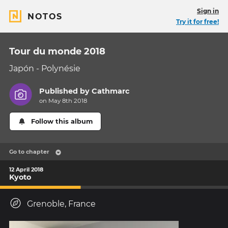
Sign in
NOTOS
Try it for free!
Tour du monde 2018
Japón - Polynésie
Published by
Cathmarc
on May 8th 2018
Follow this album
Go to chapter
12 April 2018
Kyoto
Grenoble, France