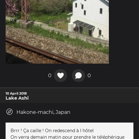
0
0
10 April 2018
Lake Ashi
Hakone-machi, Japan
Brrr ! Ça caille ! On redescend à l hôtel
On verra demain matin pour prendre le téléphérique