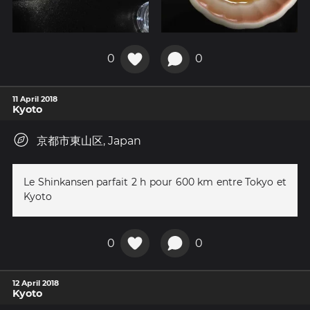
0
0
11 April 2018
Kyoto
京都市東山区, Japan
Le Shinkansen parfait 2 h pour 600 km entre Tokyo et
Kyoto
0
0
12 April 2018
Kyoto