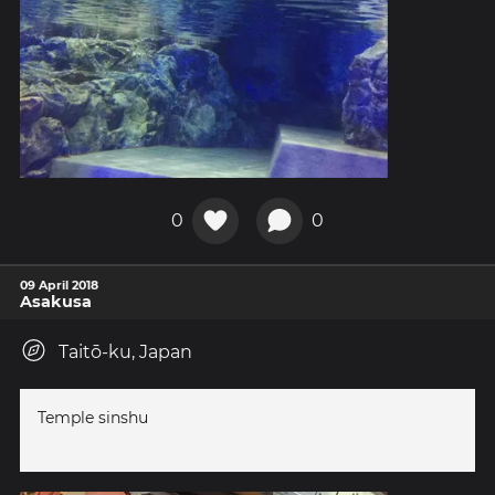
0
0
09 April 2018
Asakusa
Taitō-ku, Japan
Temple sinshu