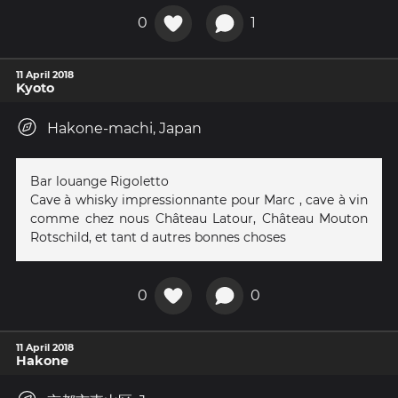
0
1
11 April 2018
Kyoto
Hakone-machi, Japan
Bar louange Rigoletto
Cave à whisky impressionnante pour Marc , cave à vin
comme chez nous Château Latour, Château Mouton
Rotschild, et tant d autres bonnes choses
0
0
11 April 2018
Hakone