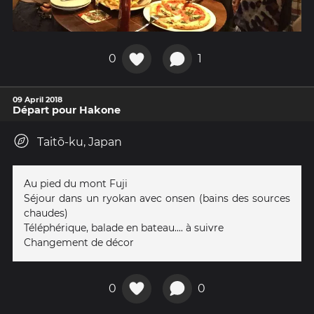
0
1
09 April 2018
Départ pour Hakone
Taitō-ku, Japan
Au pied du mont Fuji
Séjour dans un ryokan avec onsen (bains des sources
chaudes)
Téléphérique, balade en bateau.... à suivre
Changement de décor
0
0