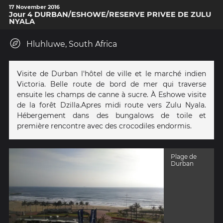
17 November 2016
Jour 4 DURBAN/ESHOWE/RESERVE PRIVEE DE ZULU
NYALA
Hluhluwe, South Africa
Visite de Durban l'hôtel de ville et le marché indien
Victoria. Belle route de bord de mer qui traverse
ensuite les champs de canne à sucre. À Eshowe visite
de la forêt Dzilla.Apres midi route vers Zulu Nyala.
Hébergement dans des bungalows de toile et
première rencontre avec des crocodiles endormis.
Plage de
Durban