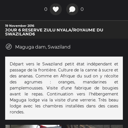
0
0
19 November 2016
JOUR 6 RESERVE ZULU NYALA/ROYAUME DU
SWAZILAND6
Maguga dam, Swaziland
Départ vers le Swaziland petit état indépendant et
passage de la frontière. Culture de la canne à sucre et
des ananas. Comme en Afrique du sud on y récolte
des agrumes : oranges, mandarines et
pamplemousses. Visite d'une fabrique de bougies
avant le repas. Continuation vers l'hébergement
Maguga lodge via la visite d'une verrerie. Très beau
lodge avec les chambres installées dans des cases
rondes.