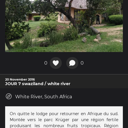
0
0
20 November 2016
JOUR 7 swaziland / white river
White River, South Africa
On quitte le lodge pour retourner en Afrique du sud.
Montée vers le parc Krüger par une région fertile
produisant les nombreux fruits tropicaux. Région