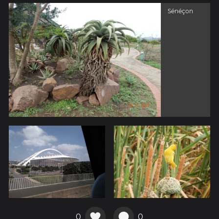
Sénéçon
0
0