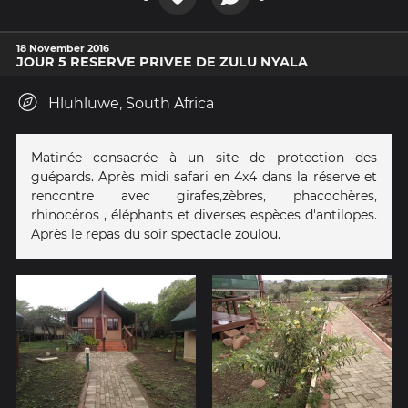
18 November 2016
JOUR 5 RESERVE PRIVEE DE ZULU NYALA
Hluhluwe, South Africa
Matinée consacrée à un site de protection des
guépards. Après midi safari en 4x4 dans la réserve et
rencontre avec girafes,zèbres, phacochères,
rhinocéros , éléphants et diverses espèces d'antilopes.
Après le repas du soir spectacle zoulou.