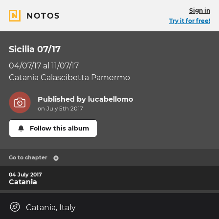
Sign in
NOTOS
Try it for free!
Sicilia 07/17
04/07/17 al 11/07/17
Catania Calascibetta Pamermo
Published by
lucabellomo
on July 5th 2017
Follow this album
Go to chapter
04 July 2017
Catania
Catania, Italy