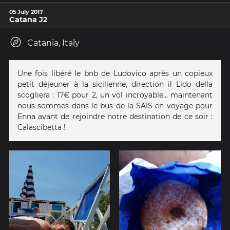
05 July 2017
Catana J2
Catania, Italy
Une fois libéré le bnb de Ludovico après un copieux
petit déjeuner à la sicilienne, direction il Lido della
scogliera : 17€ pour 2, un vol incroyable... maintenant
nous sommes dans le bus de la SAIS en voyage pour
Enna avant de rejoindre notre destination de ce soir :
Calascibetta !