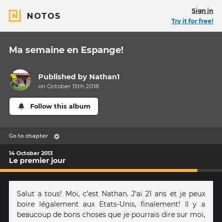
Sign in
NOTOS
Try it for free!
Ma semaine en Espange!
Published by
Nathan1
on October 15th 2018
Follow this album
Go to chapter
14 October 2013
Le premier jour
Salut a tous! Moi, c’est Nathan. J’ai 21 ans et je peux
boire légalement aux Etats-Unis, finalement! Il y a
beaucoup de bons choses que je pourrais dire sur moi,