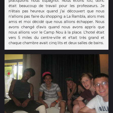
pratiquions nous Espagnol. Nous étions 100, donc
était beaucoup de travail pour les professeurs. Je
n'étais pas heureux quand j'ai découvert que nous
n’allions pas faire du shopping a La Rambla, alors mes
amis et moi décidé que nous allions échapper. Nous
avons changé d'avis quand nous avons appris que
nous allions voir le Camp Nou à la place. L’hotel était
vers 5 miles du centre-ville et e’tait très grand et
chaque chambre avait cinq lits et deux salles de bains.