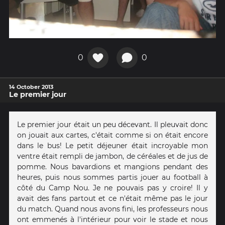
0
0
14 October 2013
Le premier jour
Le premier jour était un peu décevant. Il pleuvait donc
on jouait aux cartes, c'était comme si on était encore
dans le bus! Le petit déjeuner était incroyable mon
ventre était rempli de jambon, de céréales et de jus de
pomme. Nous bavardions et mangions pendant des
heures, puis nous sommes partis jouer au football à
côté du Camp Nou. Je ne pouvais pas y croire! Il y
avait des fans partout et ce n'était même pas le jour
du match. Quand nous avons fini, les professeurs nous
ont emmenés à l'intérieur pour voir le stade et nous