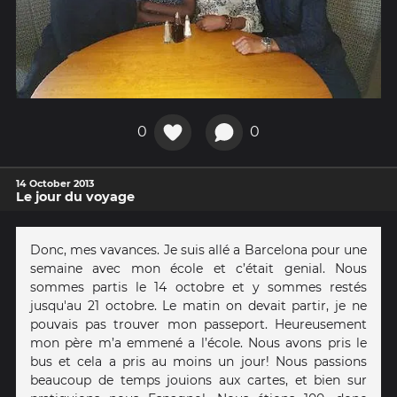
0
0
14 October 2013
Le jour du voyage
Donc, mes vavances. Je suis allé a Barcelona pour une
semaine avec mon école et c’était genial. Nous
sommes partis le 14 octobre et y sommes restés
jusqu'au 21 octobre. Le matin on devait partir, je ne
pouvais pas trouver mon passeport. Heureusement
mon père m’a emmené a l’école. Nous avons pris le
bus et cela a pris au moins un jour! Nous passions
beaucoup de temps jouions aux cartes, et bien sur