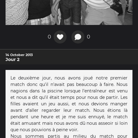
0
0
14 October 2013
Jour 2
Le deuxième jour, nous avons joué notre premier
match donc qu'il n'avait pas beaucoup à faire. Nous
nagions dans la piscine lorsque l’entraîneur est venu
et nous a dit qu’il était temps pour nous de partir. Les
filles avaient un jeu aussi, et nous devions manger
avant d'aller regarder leur match. Nous étions là
pendant une heure et je me suis ennuyé, le match
était amusant mais nous avons dû nous asseoir si loin
que nous pouvions à peine voir.
Nous sommes partis au milieu du match pour