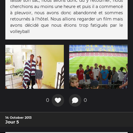
laissé son sac, nous avons donc dû y retourner, nous
cherchions au moins une heure et puis il a commencé
à pleuvoir, nous avons donc abandonné et sommes
retournés à l'hôtel. Nous allions regarder un film mais
avons décidé que nous étions trop fatigués par le
volleyball
0
0
14 October 2013
Jour 5