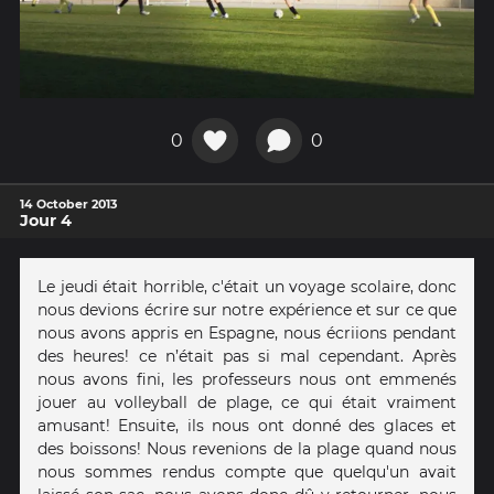
0
0
14 October 2013
Jour 4
Le jeudi était horrible, c'était un voyage scolaire, donc
nous devions écrire sur notre expérience et sur ce que
nous avons appris en Espagne, nous écriions pendant
des heures! ce n’était pas si mal cependant. Après
nous avons fini, les professeurs nous ont emmenés
jouer au volleyball de plage, ce qui était vraiment
amusant! Ensuite, ils nous ont donné des glaces et
des boissons! Nous revenions de la plage quand nous
nous sommes rendus compte que quelqu'un avait