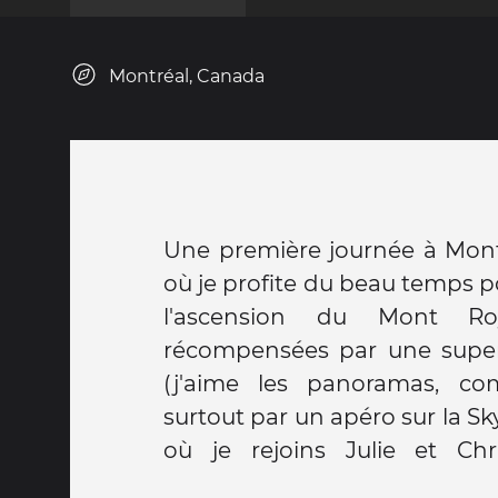
Montréal, Canada
Une première journée à Montr
d'Australie qui vivent là depui
où je profite du beau temps 
pote Gwen. Bientôt rejoints 
l'ascension du Mont Roy
goûtent à leur tour à la sang
récompensées par une superb
aurons testé toutes les couleu
(j'aime les panoramas, co
surtout par un apéro sur la Sky
où je rejoins Julie et Chr