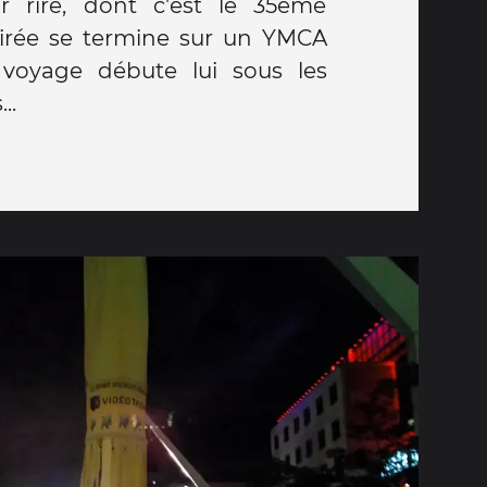
ur rire, dont c'est le 35ème
soirée se termine sur un YMCA
 voyage débute lui sous les
..