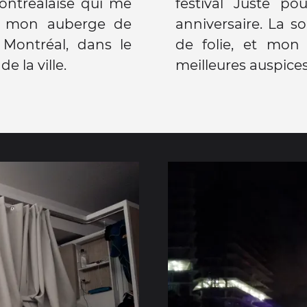
ontréalaise qui me
festival Juste po
t mon auberge de
anniversaire. La 
 Montréal, dans le
de folie, et mon
de la ville.
meilleures auspices.