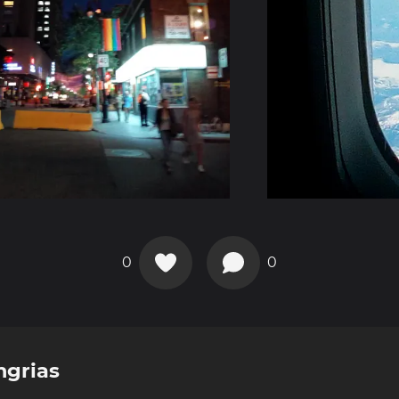
0
0
ngrias