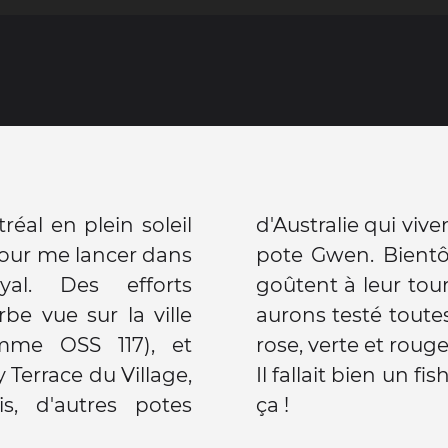
éal en plein soleil
s longtemps, et leur
pour me lancer dans
par Elo et Sam qui
al. Des efforts
ria colorée, nous en
e vue sur la ville
rs : blanche, bleue,
mme OSS 117), et
rose, verte et rouge
 Terrace du Village,
Il fallait bien un 
is, d'autres potes
ça !