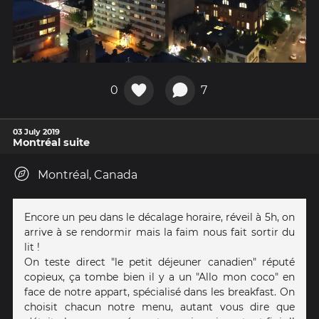
0
7
03 July 2019
Montréal suite
Montréal, Canada
Encore un peu dans le décalage horaire, réveil à 5h, on
arrive à se rendormir mais la faim nous fait sortir du
lit !
On teste direct "le petit déjeuner canadien" réputé
copieux, ça tombe bien il y a un "Allo mon coco" en
face de notre appart, spécialisé dans les breakfast. On
choisit chacun notre menu, autant vous dire que