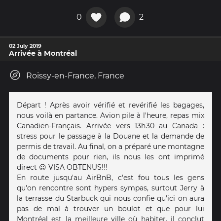
0
2
02 July 2019
Arrivée à Montréal
Roissy-en-France, France
Départ ! Après avoir vérifié et revérifié les bagages,
nous voilà en partance. Avion pile à l'heure, repas mix
Canadien-Français. Arrivée vers 13h30 au Canada :
stress pour le passage à la Douane et la demande de
permis de travail. Au final, on a préparé une montagne
de documents pour rien, ils nous les ont imprimé
direct ☺ VISA OBTENUS!!!
En route jusqu'au AirBnB, c'est fou tous les gens
qu'on rencontre sont hypers sympas, surtout Jerry à
la terrasse du Starbuck qui nous confie qu'ici on aura
pas de mal à trouver un boulot et que pour lui
Montréal est la meilleure ville où habiter, il conclut