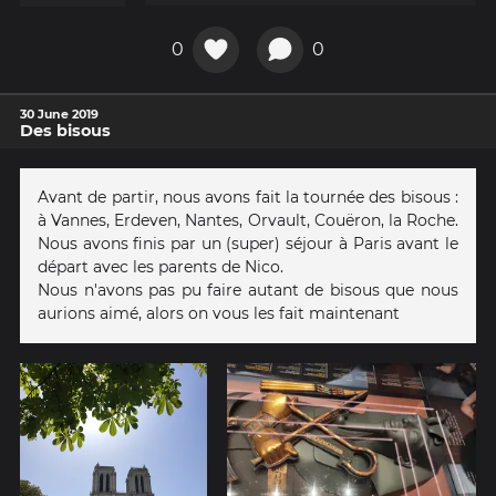
0
0
30 June 2019
Des bisous
Avant de partir, nous avons fait la tournée des bisous :
à Vannes, Erdeven, Nantes, Orvault, Couëron, la Roche.
Nous avons finis par un (super) séjour à Paris avant le
départ avec les parents de Nico.
Nous n'avons pas pu faire autant de bisous que nous
aurions aimé, alors on vous les fait maintenant