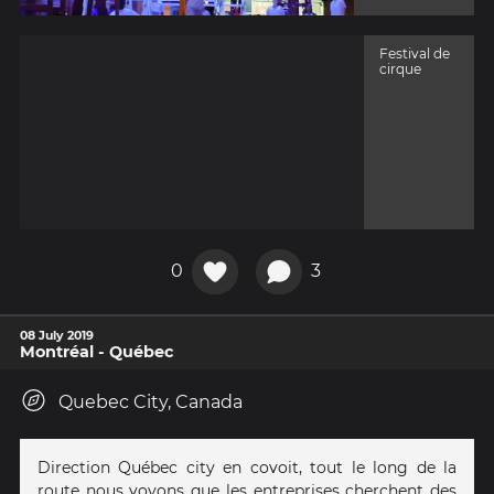
Festival de
cirque
0
3
08 July 2019
Montréal - Québec
Quebec City, Canada
Direction Québec city en covoit, tout le long de la
route nous voyons que les entreprises cherchent des