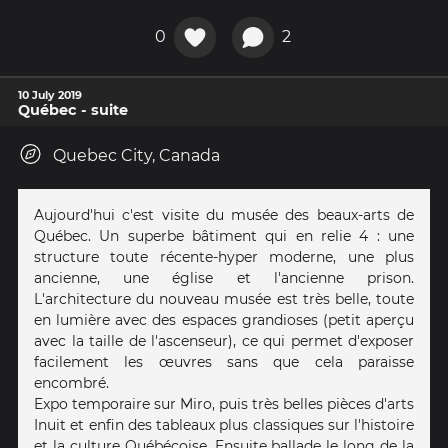
0
2
10 July 2019
Québec - suite
Quebec City, Canada
Aujourd'hui c'est visite du musée des beaux-arts de
Québec. Un superbe bâtiment qui en relie 4 : une
structure toute récente-hyper moderne, une plus
ancienne, une église et l'ancienne prison.
L'architecture du nouveau musée est très belle, toute
en lumière avec des espaces grandioses (petit aperçu
avec la taille de l'ascenseur), ce qui permet d'exposer
facilement les œuvres sans que cela paraisse
encombré.
Expo temporaire sur Miro, puis très belles pièces d'arts
Inuit et enfin des tableaux plus classiques sur l'histoire
et la culture Québécoise. Ensuite ballade le long de la