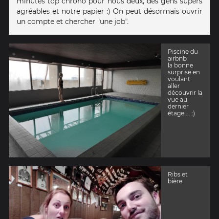
minutes top chrono pour nous deux, des gens supers
agréables et notre papier :) On peut désormais ouvrir
un compte et chercher "une job".
Piscine du
airbnb
la bonne
surprise en
voulant
aller
découvrir la
vue au
dernier
étage.... :)
Ribs et
bière