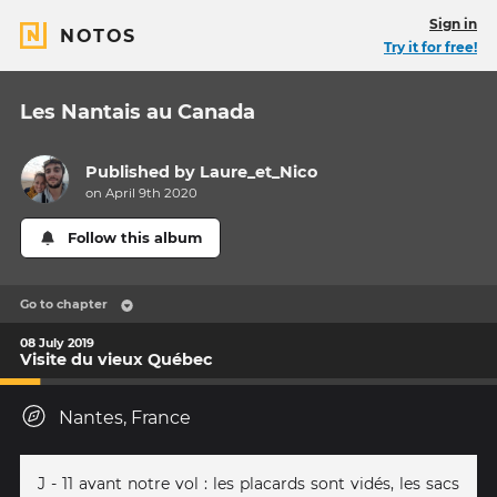
Sign in
NOTOS
Try it for free!
Les Nantais au Canada
Published by
Laure_et_Nico
on April 9th 2020
Follow this album
Go to chapter
08 July 2019
Visite du vieux Québec
Nantes, France
J - 11 avant notre vol : les placards sont vidés, les sacs