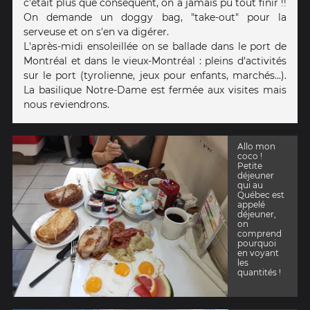
c'était plus que conséquent, on a jamais pu tout finir !!
On demande un doggy bag, "take-out" pour la
serveuse et on s'en va digérer.
L'après-midi ensoleillée on se ballade dans le port de
Montréal et dans le vieux-Montréal : pleins d'activités
sur le port (tyrolienne, jeux pour enfants, marchés...).
La basilique Notre-Dame est fermée aux visites mais
nous reviendrons.
Allo mon
coco !
Petite
déjeuner
qui au
Québec est
appelé
déjeuner,
on
comprend
pourquoi
en voyant
les
quantités !