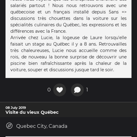
salariés partout ! Nous nous retrouvons avec une
québecoise et un français installé depuis 5ans =>
discussions très chouettes dans la voiture sur les
spécialités culinaires du Québec, les expressions et les
différences avec la France.
Arrivée chez Lucie, la logeuse de Laure lorsqu'elle
faisait un stage au Québec il y a 8 ans. Retrouvailles
très chaleureuses, Lucie nous accueille comme des
rois, de nouveau la bonne surprise de découvrir une
piscine bien rafraîchissante après la chaleur de la
voiture, souper et discussions jusque tard le soir.
0
1
08 July 2019
Visite du vieux Québec
Quebec City, Canada