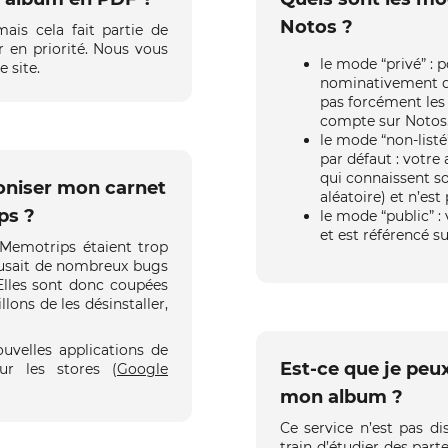
Notos ?
ais cela fait partie de
r en priorité. Nous vous
le mode “privé” : 
e site.
nominativement qu
pas forcément les
compte sur Notos
le mode “non-listé
par défaut : votre
qui connaissent s
oniser mon carnet
aléatoire) et n’es
ps ?
le mode “public” :
et est référencé s
s Memotrips étaient trop
causait de nombreux bugs
. Elles sont donc coupées
llons de les désinstaller,
uvelles applications de
Est-ce que je pe
ur les stores (
Google
mon album ?
Ce service n’est pas 
train d’étudier des part