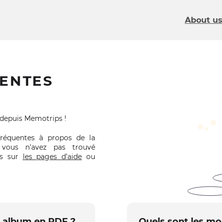
About u
ENTES
 depuis Memotrips !
fréquentes à propos de la
 vous n’avez pas trouvé
us sur
les pages d’aide
ou
n album en PDF ?
Quels sont les mod