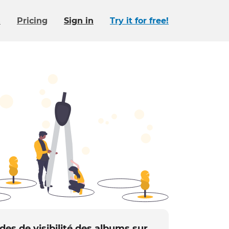
s
Pricing
Sign in
Try it for free!
es de visibilité des albums sur